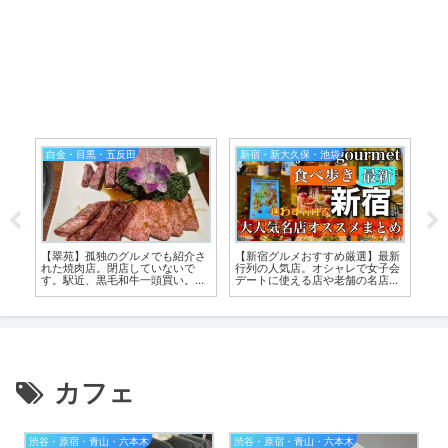
白金・目黒・五反田
新宿・新大久保・池袋
庭
【翠苑】孤独のグルメでも紹介さ
【新宿グルメおすすめ厳選】最新
【
た
れた焼肉店。閉店していないで
行列の人気店。オシャレで女子会
群
す。駅近、黒毛和牛一頭買い。個
デートに使える店や老舗の名店
ラ
室形式で山形の新米も美味
も。雰囲気が分かる動画付
カフェ
渋谷・原宿・青山・六本木
渋谷・原宿・青山・六本木