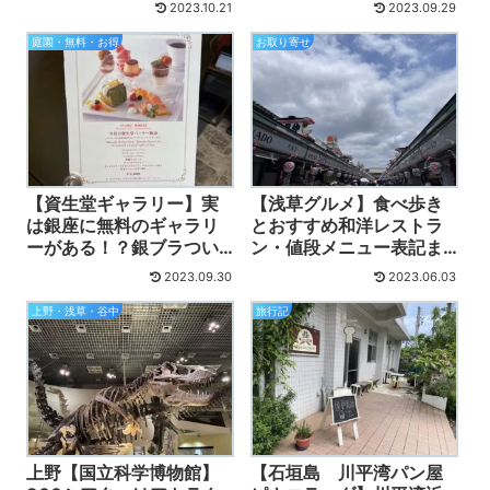
2023.10.21
2023.09.29
ンチ、オシャレ、安いお
チ、メニュー値段、割引
店も。動画付
券情報も。動画付
庭園・無料・お得
お取り寄せ
【資生堂ギャラリー】実
【浅草グルメ】食べ歩き
は銀座に無料のギャラリ
とおすすめ和洋レストラ
ーがある！？銀ブラつい
ン・値段メニュー表記ま
でに寄ってみた感想・口
とめ16選、駅近と浅草寺
2023.09.30
2023.06.03
コミ！
のそば！迷わず行ける動
画付！
上野・浅草・谷中
旅行記
上野【国立科学博物館】
【石垣島 川平湾パン屋