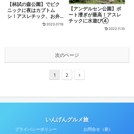
【林試の森公園】でピク
【アンデルセン公園】ボ
ニックに夜はカブトム
ート漕ぎが最高！アスレ
シ！アスレチック、お弁
チックに水遊び④
当、カフェ、周辺の見ど
2023.07.16
ころ、楽しみ方は？
2022.11.10
次のページ
次
1
2
へ
いんげんグルメ旅
プライバシーポリシー
お問合せ（新）