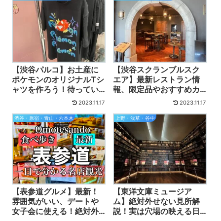
【渋谷パルコ】お土産に
【渋谷スクランブルスク
ポケモンのオリジナルTシ
エア】最新レストラン情
ャツを作ろう！待ってい
報、限定品やおすすめカ
る間のグルメ、カフェ一
フェ、ランチ、メニュ
2023.11.17
2023.11.17
覧も。
ー、値段一覧。シェアラ
ウンジ、展望台の予約注
渋谷・原宿・青山・六本木
上野・浅草・谷中
意点も。
【表参道グルメ】最新！
【東洋文庫ミュージア
雰囲気がいい、デートや
ム】絶対外せない見所解
女子会に使える！絶対外
説！実は穴場の映える日
せない名店！おすすめラ
本一美しい書庫！ラン