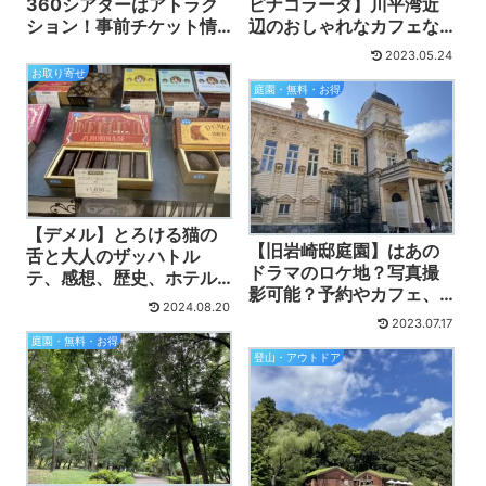
360シアターはアトラク
ピナコラーダ】川平湾近
ション！事前チケット情
辺のおしゃれなカフェな
報・カフェ・ランチ、持
ら？島バナナパンが美味
2023.05.24
ち込みの有無、動画付
しい！
お取り寄せ
庭園・無料・お得
【デメル】とろける猫の
【旧岩崎邸庭園】はあの
舌と大人のザッハトル
ドラマのロケ地？写真撮
テ、感想、歴史、ホテル
影可能？予約やカフェ、
ザッハや味の違い、おす
2024.08.20
無料の日の詳細も
すめギフト大解説！
2023.07.17
庭園・無料・お得
登山・アウトドア