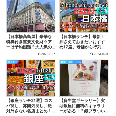
【日本橋髙島屋】豪華な
【日本橋ランチ】最新！
特典付き重要文化財ツア
押さえておきたいおすす
ーは予約困難？大人気の
め17選。老舗から行列の
観光スポットの口コミ、
できる名店まで。メニュ
2023.11.17
2023.11.01
申し込み方法、動画付
ー、値段、動画付
観光名所
庭園・無料・お得
【銀座ランチ21選】コス
【資生堂ギャラリー】実
パ良し、雰囲気良し、絶
は銀座に無料のギャラリ
対外さない名店まとめ！
ーがある！？銀ブラつい
値段、メニュー、雰囲気
でに寄ってみた感想・口