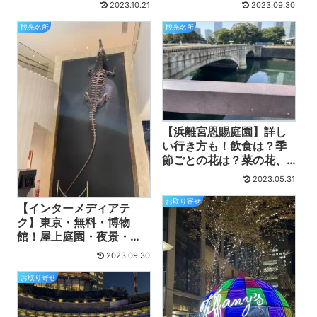
2023.10.21
2023.09.30
が分かる動画付
コミ！
観光名所
観光名所
【浜離宮恩賜庭園】詳し
い行き方も！飲食は？季
節ごとの花は？菜の花、
ボタン、藤など！近場で
2023.05.31
ピクニック、動画付き
お取り寄せ
【インターメディアテ
ク】東京・無料・博物
館！屋上庭園・夜景・
花・鉄道見学も！東京駅
2023.09.30
KITTEビルの穴場 、感
想！動画付
お取り寄せ