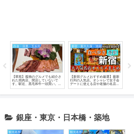
白金・目黒・五反田
新宿・新大久保・池袋
庭
【翠苑】孤独のグルメでも紹介さ
【新宿グルメおすすめ厳選】最新
【
た
れた焼肉店。閉店していないで
行列の人気店。オシャレで女子会
群
す。駅近、黒毛和牛一頭買い。個
デートに使える店や老舗の名店
ラ
室形式で山形の新米も美味
も。雰囲気が分かる動画付
銀座・東京・日本橋・築地
観光名所
観光名所