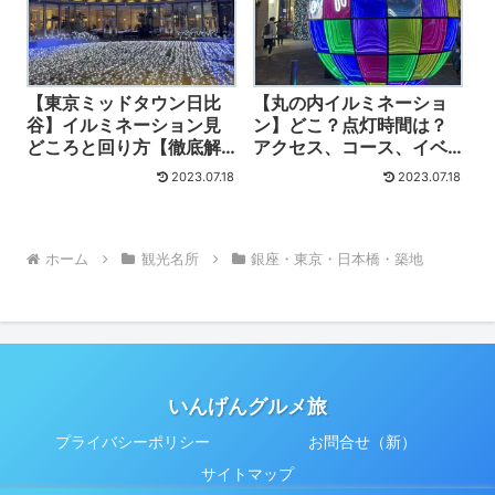
【東京ミッドタウン日比
【丸の内イルミネーショ
谷】イルミネーション見
ン】どこ？点灯時間は？
どころと回り方【徹底解
アクセス、コース、イベ
説】混雑穴場情報動画付
ント見どころ動画付
2023.07.18
2023.07.18
ホーム
観光名所
銀座・東京・日本橋・築地
いんげんグルメ旅
プライバシーポリシー
お問合せ（新）
サイトマップ