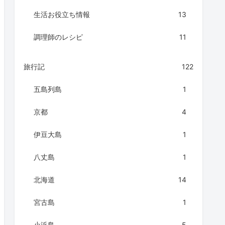
生活お役立ち情報
13
調理師のレシピ
11
旅行記
122
五島列島
1
京都
4
伊豆大島
1
八丈島
1
北海道
14
宮古島
1
小浜島
5