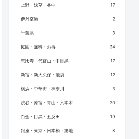
上野・浅草・谷中
17
伊丹空港
2
千葉県
3
庭園・無料・お得
24
恵比寿・代官山・中目黒
17
新宿・新大久保・池袋
12
横浜・中華街・神奈川
3
渋谷・原宿・青山・六本木
20
白金・目黒・五反田
19
銀座・東京・日本橋・築地
8