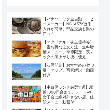
【パナソニック全自動コーヒ
ーメーカー】NC-A57Kは手
入れが簡単、部品交換も楽の
口コミ
【マクドナルド株主優待券】
一番お得な注文方法、無料増
量メニュー、季節限定、夜マ
ックの値上がり後に使え
る？
【波照間島】おすすめの宿10
選 マップ、写真解説、動画
付き
【中目黒ランチ厳選11選】駅
近1000円台まで。デートや
女子会に絶対外さない店、値
段メニュー動画付