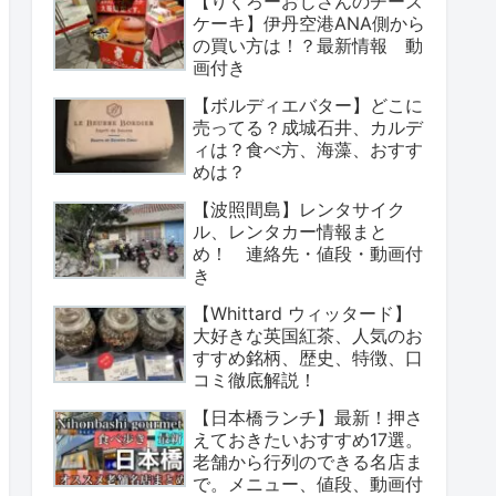
【りくろーおじさんのチーズ
ケーキ】伊丹空港ANA側から
の買い方は！？最新情報 動
画付き
【ボルディエバター】どこに
売ってる？成城石井、カルデ
ィは？食べ方、海藻、おすす
めは？
【波照間島】レンタサイク
ル、レンタカー情報まと
め！ 連絡先・値段・動画付
き
【Whittard ウィッタード】
大好きな英国紅茶、人気のお
すすめ銘柄、歴史、特徴、口
コミ徹底解説！
【日本橋ランチ】最新！押さ
えておきたいおすすめ17選。
老舗から行列のできる名店ま
で。メニュー、値段、動画付