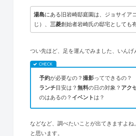
湯島
にある旧岩崎邸庭園は、ジョサイア
じ）、
三菱
創始者岩崎氏の邸宅としても
つい先ほど、足を運んでみました、いんげ
予約
が必要なの？
撮影
ってできるの？
ランチ
目安は？
無料
の日の対象？
アク
のはあるの？
イベント
は？
などなど、調べたいことが出てきますよね
と思います。