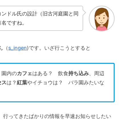
コンドル氏の設計（旧古河庭園と同
有名ですね。
ん（
s_ingen
)です。いざ行こうとすると
 園内の
カフェ
はある？ 飲食
持ち込み
、周辺
セス
は？
紅葉
やイチョウは？ バラ園みたいな
。行ってきたばかりの情報を早速お知らせしたい