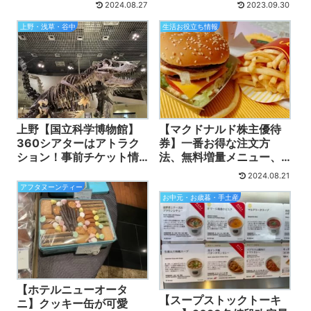
2024.08.27
2023.09.30
値段・メニュー・解約方
コミ！
法も全部丸わかり！
上野・浅草・谷中
生活お役立ち情報
上野【国立科学博物館】
【マクドナルド株主優待
360シアターはアトラク
券】一番お得な注文方
ション！事前チケット情
法、無料増量メニュー、
報・カフェ・ランチ、持
季節限定、夜マックの値
2024.08.21
ち込みの有無、動画付
上がり後に使える？
アフタヌーンティー
お中元・お歳暮・手土産
【ホテルニューオータ
【スープストックトーキ
ニ】クッキー缶が可愛