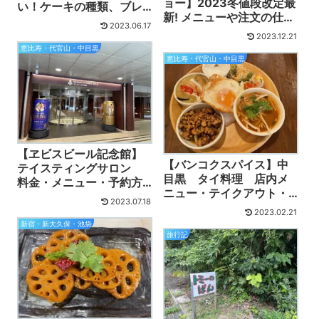
ョー】2023冬値段改定最
い！ケーキの種類、ブレ
新! メニューや注文の仕
ッド、メニュー値段表一
2023.06.17
方、テイクアウトの値段
覧
2023.12.21
も
恵比寿・代官山・中目黒
恵比寿・代官山・中目黒
【ヱビスビール記念館】
【バンコクスパイス】中
テイスティングサロン
目黒 タイ料理 店内メ
料金・メニュー・予約方
ニュー・テイクアウト・
法
2023.07.18
営業時間
2023.02.21
新宿・新大久保・池袋
旅行記