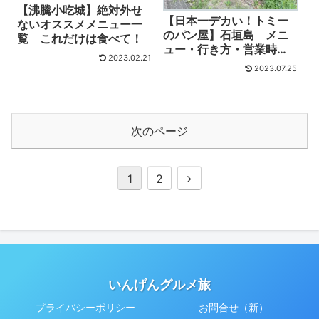
【沸騰小吃城】絶対外せ
【日本一デカい！トミー
ないオススメメニュー一
のパン屋】石垣島 メニ
覧 これだけは食べて！
ュー・行き方・営業時
2023.02.21
間 動画付き
2023.07.25
次のページ
次
1
2
へ
いんげんグルメ旅
プライバシーポリシー
お問合せ（新）