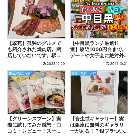
【翠苑】孤独のグルメで
【中目黒ランチ厳選11
も紹介された焼肉店。閉
選】駅近1000円台まで。
店していないです。駅
デートや女子会に絶対外
近、黒毛和牛一頭買い。
さない店、値段メニュー
2023.10.29
2023.10.21
個室形式で山形の新米も
動画付
美味
生活お役立ち情報
庭園・無料・お得
【グリーンスプーン】実
【資生堂ギャラリー】実
際に試してみた感想・口
は銀座に無料のギャラリ
コミ・レビュー！スー
ーがある！？銀ブラつい
プ・冷凍宅配食材・最新
でに寄ってみた感想・口