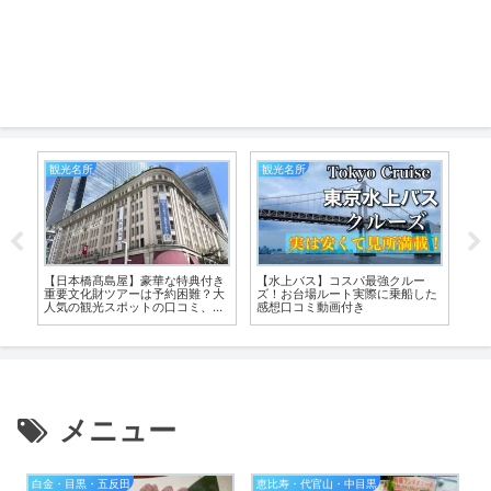
白金・目黒・五反田
新宿・新大久保・池袋
クルー
【翠苑】孤独のグルメでも紹介さ
【新宿グルメおすすめ厳選】最新
乗船した
れた焼肉店。閉店していないで
行列の人気店。オシャレで女子会
す。駅近、黒毛和牛一頭買い。個
デートに使える店や老舗の名店
室形式で山形の新米も美味
も。雰囲気が分かる動画付
メニュー
白金・目黒・五反田
恵比寿・代官山・中目黒