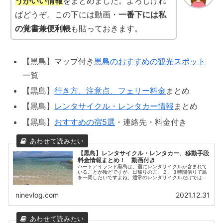
うがいい情報
をまとめました。よろしけれ
ばどうぞ。この下には動画・
一番下には私
の覚書兼便利帳
も貼っておきます。
【黒島】マップ付き
黒島のおすすめの観光スポット
一覧
【黒島】
行き方、注意点、フェリー料金
まとめ
【黒島】
レンタサイクル・レンタカー情報
まとめ
【黒島】
おすすめの宿5選
・連絡先・料金付き
【黒島】レンタサイクル・レンタカー、移動手段
料金情報まとめ！ 動画付き
ハートアイランド黒島は、宿にレンタサイクルが含まれて
いることが殆どですが、日帰りの方、２、３時間借りて島
を一周したいですよね。通常のレンタサイクルだけではな
く、電動自転車やバイクを借りたい方のためにも、情報を
まとめました！ 黒島レンタサイク...
ninevlog.com
2021.12.31