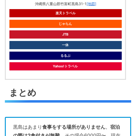
沖縄県八重山郡竹富町黒島31-1
[地図]
楽天トラベル
じゃらん
JTB
一休
るるぶ
Yahoo!トラベル
まとめ
黒島はあまり
食事をする場所がありません
。
宿泊
の際は2食付きが無難
。その場合6000円〜。現在