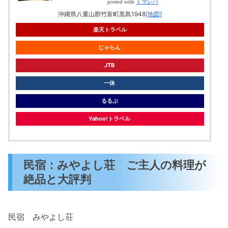
posted with
トマレバ
沖縄県八重山郡竹富町黒島1948
[地図]
楽天トラベル
じゃらん
JTB
一休
るるぶ
Yahoo!トラベル
民宿：みやよし荘 ご主人の料理が
絶品と大評判
民宿 みやよし荘