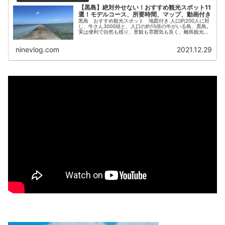
【黒島】絶対外せない！おすすめ観光スポット11
選！モデルコース、所要時間、マップ、動画付き
黒島 おすすめ観光スポット 地図付き 人口約200人に対
し、牛さん3000頭と、人口の約15倍の牛がいる島、黒島。
実は便利で自然も残り、景観も雰囲気も良く、離島観光の
穴場だったりします。 石垣港から黒島へは、石垣港離島タ
ーミナルからフェリ...
ninevlog.com
2021.12.29