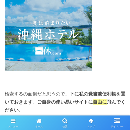
検索するの面倒だと思うので、
下に私の覚書兼便利帳を置
いておきます。ご自身の使い易いサイトに
自由に
飛んでく
ださい。
yahooトラベル
メニュー
ホーム
検索
トップ
サイドバー