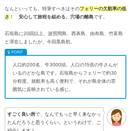
なんといっても、特筆すべきはその
フェリーの欠航率の低
さ
！
安心して旅程を組める、穴場の離島
です。
石垣島に20回以上、波照間島、西表島、由布島、竹富島
と滞在しましたが、今回黒島初。
人口約200名、牛3000頭。人口の15倍の牛さんが
いるのどかな島です。石垣島からフェリーで約30
分程度。就航率も高く便利で、それが島全体の雰
囲気に反映されている感じ。
すごく良い所
で、なんでもっと早く来なかっ
たんだろうと思うくらい。というわけで、ご
紹介します！