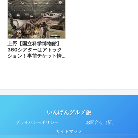
上野【国立科学博物館】
360シアターはアトラク
ション！事前チケット情
報・カフェ・ランチ、持
ち込みの有無、動画付
いんげんグルメ旅
プライバシーポリシー
お問合せ（新）
サイトマップ