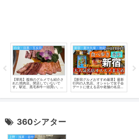
白金・目黒・五反田
新宿・新大久保・池袋
庭
【翠苑】孤独のグルメでも紹介さ
【新宿グルメおすすめ厳選】最新
【
た
れた焼肉店。閉店していないで
行列の人気店。オシャレで女子会
群
す。駅近、黒毛和牛一頭買い。個
デートに使える店や老舗の名店
ラ
室形式で山形の新米も美味
も。雰囲気が分かる動画付
360シアター
上野・浅草・谷中