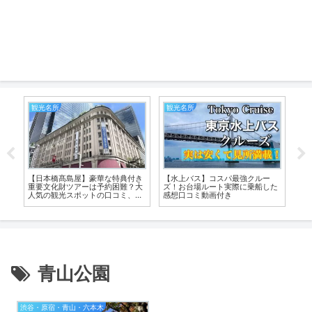
光名所
観光名所
白金・目黒・五
日本橋髙島屋】豪華な特典付き
【水上バス】コスパ最強クルー
【翠苑】孤独の
要文化財ツアーは予約困難？大
ズ！お台場ルート実際に乗船した
れた焼肉店。閉
気の観光スポットの口コミ、申
感想口コミ動画付き
す。駅近、黒毛
込み方法、動画付
室形式で山形の
青山公園
渋谷・原宿・青山・六本木