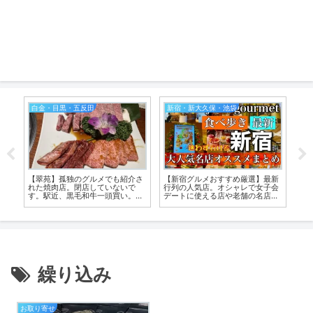
白金・目黒・五反田
新宿・新大久保・池袋
庭
【翠苑】孤独のグルメでも紹介さ
【新宿グルメおすすめ厳選】最新
【
た
れた焼肉店。閉店していないで
行列の人気店。オシャレで女子会
群
す。駅近、黒毛和牛一頭買い。個
デートに使える店や老舗の名店
ラ
室形式で山形の新米も美味
も。雰囲気が分かる動画付
繰り込み
お取り寄せ