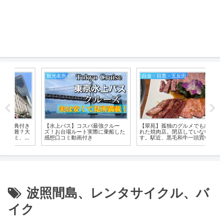
白金・目黒・五反田
新宿・新大久保・池袋
スパ最強クルー
【翠苑】孤独のグルメでも紹介さ
【新宿グルメおすすめ厳選
ト実際に乗船した
れた焼肉店。閉店していないで
行列の人気店。オシャレで
付き
す。駅近、黒毛和牛一頭買い。個
デートに使える店や老舗の
室形式で山形の新米も美味
も。雰囲気が分かる動画付
波照間島、レンタサイクル、バ
イク