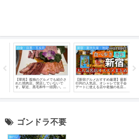
白金・目黒・五反田
新宿・新大久保・池袋
庭
【翠苑】孤独のグルメでも紹介さ
【新宿グルメおすすめ厳選】最新
【
た
れた焼肉店。閉店していないで
行列の人気店。オシャレで女子会
群
す。駅近、黒毛和牛一頭買い。個
デートに使える店や老舗の名店
ラ
室形式で山形の新米も美味
も。雰囲気が分かる動画付
ゴンドラ不要
旅行記