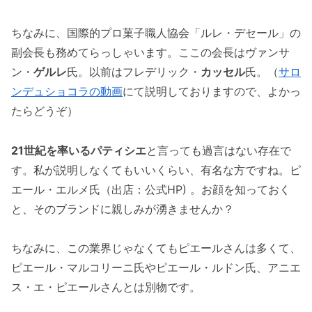
ちなみに、国際的プロ菓子職人協会「ルレ・デセール」の
副会長も務めてらっしゃいます。ここの会長はヴァンサ
ン・
ゲルレ
氏。以前はフレデリック・
カッセル
氏。（
サロ
ンデュショコラの動画
にて説明しておりますので、よかっ
たらどうぞ）
21世紀を率いるパティシエ
と言っても過言はない存在で
す。私が説明しなくてもいいくらい、有名な方ですね。ピ
エール・エルメ氏（出店：公式HP) 。お顔を知っておく
と、そのブランドに親しみが湧きませんか？
ちなみに、この業界じゃなくてもピエールさんは多くて、
ピエール・マルコリーニ氏やピエール・ルドン氏、アニエ
ス・エ・ピエールさんとは別物です。