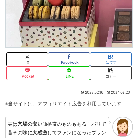
X
Facebook
はてブ
Pocket
LINE
コピー
2023.02.16
2024.08.20
※当サイトは、アフィリエイト広告を利用しています
実は
穴場の安い
価格帯のものもある！パリで
昔その
味に大感激
してファンになったブラン