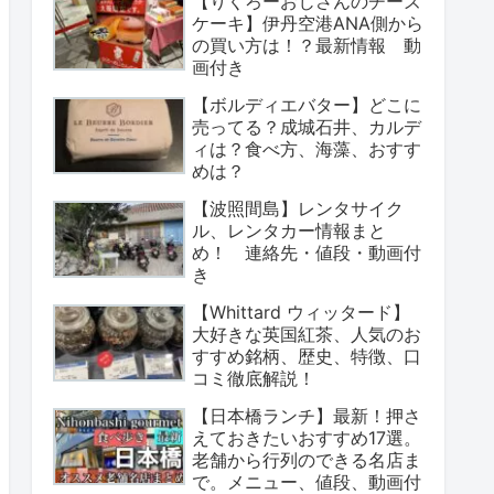
【りくろーおじさんのチーズ
ケーキ】伊丹空港ANA側から
の買い方は！？最新情報 動
画付き
【ボルディエバター】どこに
売ってる？成城石井、カルデ
ィは？食べ方、海藻、おすす
めは？
【波照間島】レンタサイク
ル、レンタカー情報まと
め！ 連絡先・値段・動画付
き
【Whittard ウィッタード】
大好きな英国紅茶、人気のお
すすめ銘柄、歴史、特徴、口
コミ徹底解説！
【日本橋ランチ】最新！押さ
えておきたいおすすめ17選。
老舗から行列のできる名店ま
で。メニュー、値段、動画付