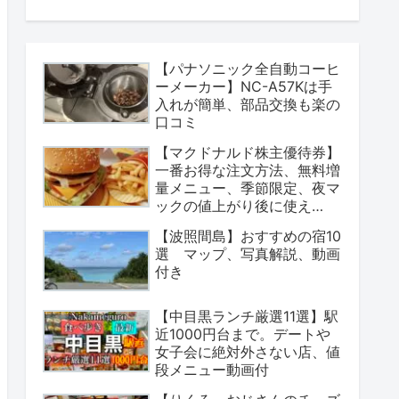
【パナソニック全自動コーヒ
ーメーカー】NC-A57Kは手
入れが簡単、部品交換も楽の
口コミ
【マクドナルド株主優待券】
一番お得な注文方法、無料増
量メニュー、季節限定、夜マ
ックの値上がり後に使え
る？
【波照間島】おすすめの宿10
選 マップ、写真解説、動画
付き
【中目黒ランチ厳選11選】駅
近1000円台まで。デートや
女子会に絶対外さない店、値
段メニュー動画付