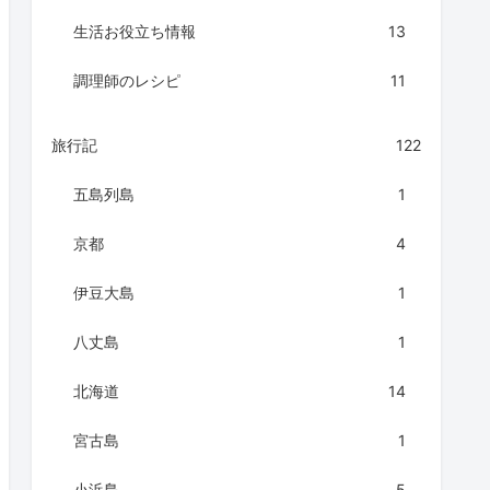
生活お役立ち情報
13
調理師のレシピ
11
旅行記
122
五島列島
1
京都
4
伊豆大島
1
八丈島
1
北海道
14
宮古島
1
小浜島
5