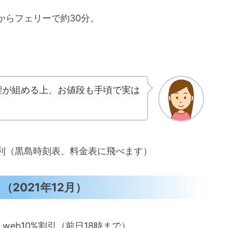
からフェリーで約30分。
程が組める上、お値段も手頃で実は
利（黒島時刻表、料金表に飛べます）
（2021年12月）
0発 web10%割引（前日18時まで）