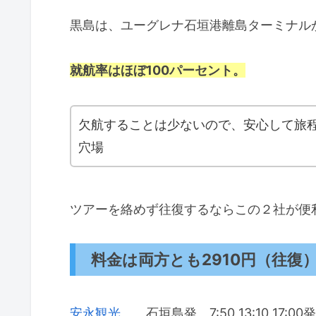
黒島は、ユーグレナ石垣港離島ターミナル
就航率はほぼ100パーセント。
欠航することは少ないので、安心して旅
穴場
ツアーを絡めず往復するならこの２社が便
料金は両方とも2910円（往復）
安永観光
石垣島発 7:50 13:10 17:0