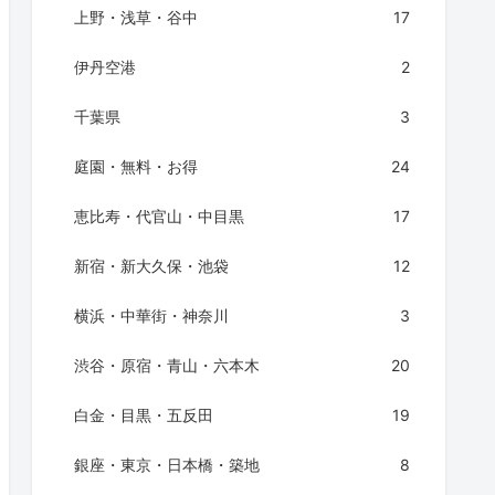
上野・浅草・谷中
17
伊丹空港
2
千葉県
3
庭園・無料・お得
24
恵比寿・代官山・中目黒
17
新宿・新大久保・池袋
12
横浜・中華街・神奈川
3
渋谷・原宿・青山・六本木
20
白金・目黒・五反田
19
銀座・東京・日本橋・築地
8