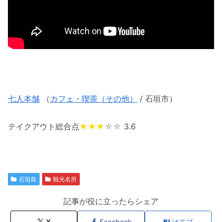
七人本舗
（
カフェ・喫茶（その他）
/ 石垣市）
テイクアウト総合点
★★★
☆☆
3.6
石垣島
観光名所
記事が役に立ったらシェア
X
Facebook
はてブ