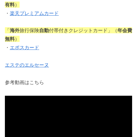
有料
）
・
楽天プレミアムカード
「
海外
旅行保険
自動
付帯付きクレジットカード」（
年会費
無料
）
・
エポスカード
エステのエルセーヌ
参考動画はこちら