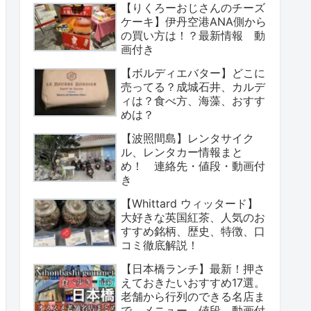
【りくろーおじさんのチーズ
ケーキ】伊丹空港ANA側から
の買い方は！？最新情報 動
画付き
【ボルディエバター】どこに
売ってる？成城石井、カルデ
ィは？食べ方、海藻、おすす
めは？
【波照間島】レンタサイク
ル、レンタカー情報まと
め！ 連絡先・値段・動画付
き
【Whittard ウィッタード】
大好きな英国紅茶、人気のお
すすめ銘柄、歴史、特徴、口
コミ徹底解説！
【日本橋ランチ】最新！押さ
えておきたいおすすめ17選。
老舗から行列のできる名店ま
で。メニュー、値段、動画付