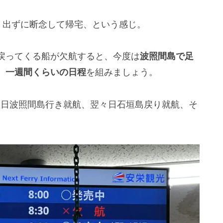
く出ずに断念して帰宅、という感じ。
戻ってくる船が欠航すると、今度は
波照間島で足
、
一週間くらいの日程
を組みましょう。
翌日波照間島行き就航、翌々日石垣島戻り就航、そ