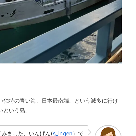
。
い独特の青い海、日本最南端、という滅多に行け
いという島。
みました、いんげん(
s_ingen
）で