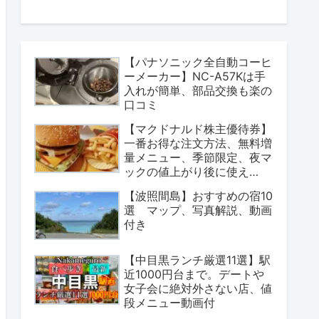
【パナソニック全自動コーヒ
ーメーカー】NC-A57Kは手
入れが簡単、部品交換も楽の
口コミ
【マクドナルド株主優待券】
一番お得な注文方法、無料増
量メニュー、季節限定、夜マ
ックの値上がり後に使え
る？
【波照間島】おすすめの宿10
選 マップ、写真解説、動画
付き
【中目黒ランチ厳選11選】駅
近1000円台まで。デートや
女子会に絶対外さない店、値
段メニュー動画付