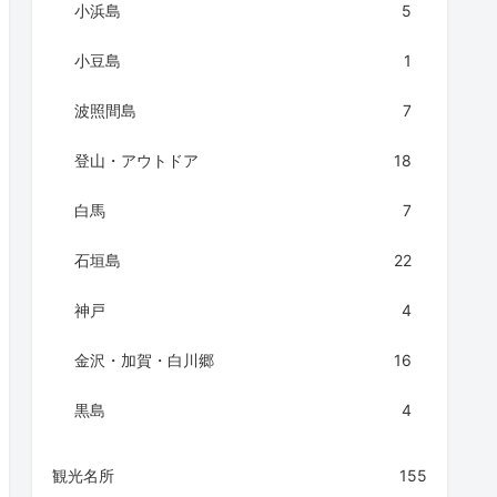
小浜島
5
小豆島
1
波照間島
7
登山・アウトドア
18
白馬
7
石垣島
22
神戸
4
金沢・加賀・白川郷
16
黒島
4
観光名所
155