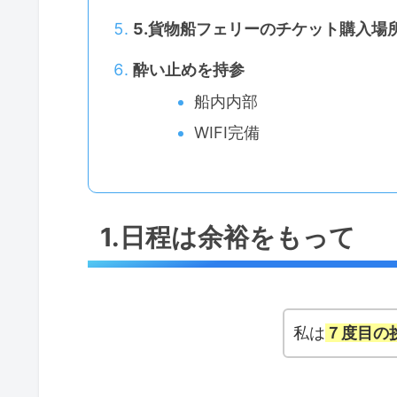
5.貨物船フェリーのチケット購入場
酔い止めを持参
船内内部
WIFI完備
1.日程は余裕をもって
私は
７度目の