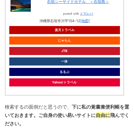
石垣シーサイドホテル ＜石垣島＞
posted with
トマレバ
沖縄県石垣市川平154-12
[地図]
楽天トラベル
じゃらん
JTB
一休
るるぶ
Yahoo!トラベル
検索するの面倒だと思うので、
下に私の覚書兼便利帳を置
いておきます。ご自身の使い易いサイトに
自由に
飛んでく
ださい。