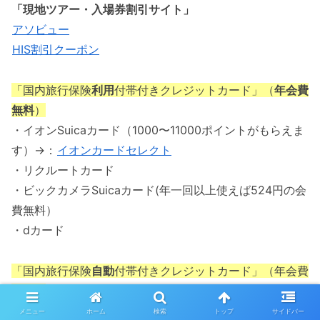
「現地ツアー・入場券割引サイト」
アソビュー
HIS割引クーポン
「国内旅行保険
利用
付帯付きクレジットカード」（
年会費
無料
）
・イオンSuicaカード（1000〜11000ポイントがもらえま
す）→：
イオンカードセレクト
・リクルートカード
・ビックカメラSuicaカード(年一回以上使えば524円の会
費無料）
・dカード
「国内旅行保険
自動
付帯付きクレジットカード」（年会費
有料）
・楽天プレミアム（5500ポイントがもらえます→）：
楽
メニュー
ホーム
検索
トップ
サイドバー