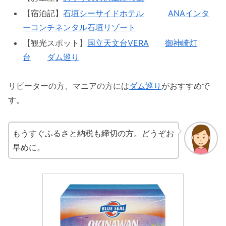
【宿泊記】
石垣シーサイドホテル
ANAインタ
ーコンチネンタル石垣リゾート
【観光スポット】
国立天文台VERA
御神崎灯
台
ダム巡り
リピーターの方、マニアの方には
ダム巡り
がおすすめで
す。
もうすぐふるさと納税も締切の方。どうぞお
早めに。