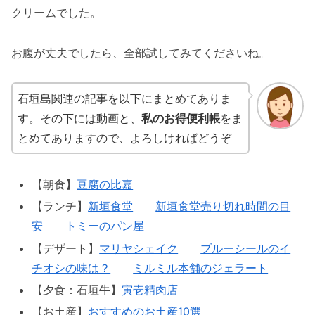
クリームでした。
お腹が丈夫でしたら、全部試してみてくださいね。
石垣島関連の記事を以下にまとめてありま
す。その下には動画と、
私のお得便利帳
をま
とめてありますので、よろしければどうぞ
【朝食】
豆腐の比嘉
【ランチ】
新垣食堂
新垣食堂売り切れ時間の目
安
トミーのパン屋
【デザート】
マリヤシェイク
ブルーシールのイ
チオシの味は？
ミルミル本舗のジェラート
【夕食：石垣牛】
寅壱精肉店
【お土産】
おすすめのお土産10選