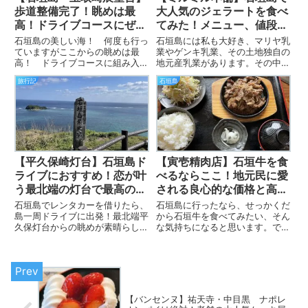
歩道整備完了！眺めは最
大人気のジェラートを食べ
高！ドライブコースにぜ
てみた！メニュー、値段付
ひ！絶対寄りたい観光スポ
き
石垣島の美しい海！ 何度も行っ
石垣島には私も大好き、マリヤ乳
ット
ていますがここからの眺めは最
業やゲンキ乳業、その土地独自の
高！ ドライブコースに組み入れ
地元産乳業があります。その中
て、すぐそばの新垣食堂でラン
で、 今回はぜひ！ ミルミル本
旅行記
石垣島
チ！ が定番のいんげんです。
舗のジェラートを絶対食べて帰っ
実際にどれほど綺麗なのか、写真
てきてほしい！ と思い、筆を取
をアップするので、行く前の参考
りました。 この記事で分かるこ
になさってくださいね。最近綺麗
と 店舗 実は2店舗あります。
に整...
本...
【平久保崎灯台】石垣島ド
【寅壱精肉店】石垣牛を食
ライブにおすすめ！恋が叶
べるならここ！地元民に愛
う最北端の灯台で最高の景
される良心的な価格と高品
色と思い出を！
質！
石垣島でレンタカーを借りたら、
石垣島に行ったなら、せっかくだ
島一周ドライブに出発！最北端平
から石垣牛を食べてみたい、そん
久保灯台からの眺めが素晴らしか
な気持ちになると思います。です
ったので、記事にしちゃいまし
が、石垣牛はブランド牛。とって
た！ 実は恋が叶うと言われる灯
もお高くなかなか手が出せませ
台があるんですよ。（正確には恋
ん。 有名なのは焼肉やまもとさ
する灯台） というわけで、行き
んで、私も行ったことがあります
方や詳細をアップしますね。観
が、予約が取りにくい。 だから
光、...
と...
【バンセンヌ】祐天寺・中目黒 ナポレ