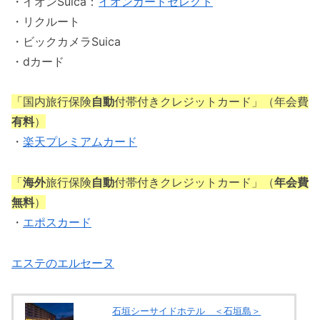
・イオンSuica：
イオンカードセレクト
・リクルート
・ビックカメラSuica
・dカード
「国内旅行保険
自動
付帯付きクレジットカード」（年会費
有料
）
・
楽天プレミアムカード
「
海外
旅行保険
自動
付帯付きクレジットカード」（
年会費
無料
）
・
エポスカード
エステのエルセーヌ
石垣シーサイドホテル ＜石垣島＞