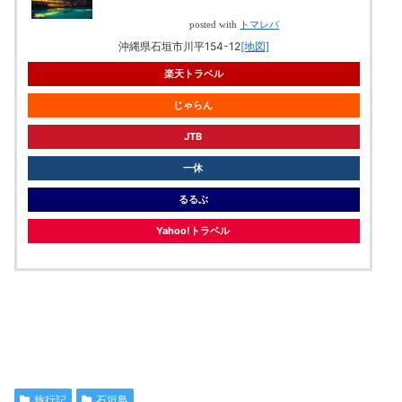
posted with
トマレバ
沖縄県石垣市川平154-12
[地図]
楽天トラベル
じゃらん
JTB
一休
るるぶ
Yahoo!トラベル
旅行記
石垣島