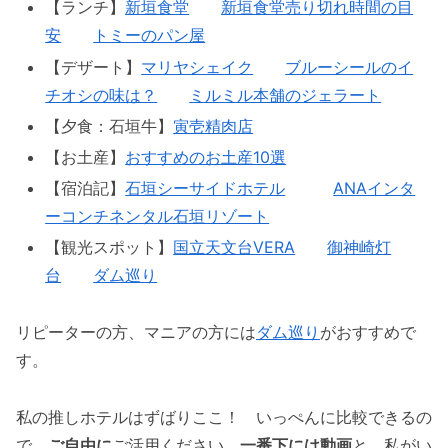
【ランチ】
新垣食堂
新垣食堂売り切れ時間の目
安
トミーのパン屋
【デザート】
マリヤシェイク
ブルーシールのイ
チオシの味は？
ミルミル本舗のジェラート
【夕食：石垣牛】
寅壱精肉店
【お土産】
おすすめのお土産10選
【宿泊記】
石垣シーサイドホテル
ANAインタ
ーコンチネンタル石垣リゾート
【観光スポット】
国立天文台VERA
御神崎灯
台
ダム巡り
リピーターの方、マニアの方には
ダム巡り
がおすすめで
す。
私の推しホテルはずばりここ！ いっぺんに比較できるの
で、
ご自由に
ご活用ください。
一番下には動画
と、私がい