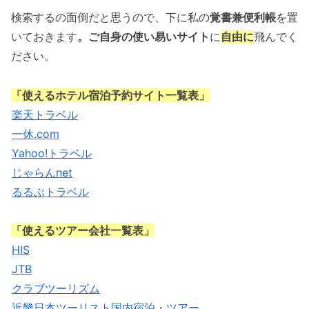
検索するの面倒だと思うので、下に私の
覚書兼便利帳
を置
いておきます
。ご自身の使い易いサイト
に
自由に
飛んでく
ださい。
「使えるホテル宿泊予約サイト一覧表」
楽天トラベル
一休.com
Yahoo!トラベル
じゃらんnet
るるぶトラベル
「使えるツアー会社一覧表」
HIS
JTB
クラブツーリズム
近畿日本ツーリスト国内宿泊・ツアー