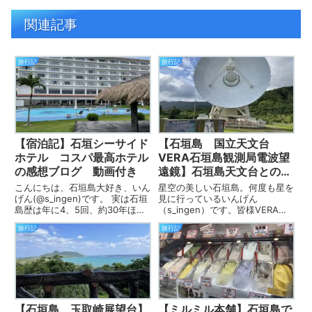
関連記事
旅行記
旅行記
【宿泊記】石垣シーサイド
【石垣島 国立天文台
ホテル コスパ最高ホテル
VERA石垣島観測局電波望
の感想ブログ 動画付き
遠鏡】石垣島天文台との違
いと楽しみ方、アクセス
こんにちは、石垣島大好き、いん
星空の美しい石垣島。何度も星を
は？
げん(@s_ingen)です。 実は石垣
見に行っているいんげん
島歴は年に4、5回、約30年ほ
（s_ingen）です。皆様VERAっ
ど、ありとあらゆるホテル、コン
てご存じですか？ これは大感動
旅行記
旅行記
ドミニアム、ドミトリー、民宿、
の穴場スポットなんです！ 国立
高級の部類も宿泊しています。
天文台VERAと石垣島天文台っ
梅雨も明けた6月下旬の石垣島
て、違うの？ どうやって行く
に、3泊4日、初めて石...
の？ 楽しみ方は？ そうなんで
す...
【石垣島 玉取崎展望台】
【ミルミル本舗】石垣島で