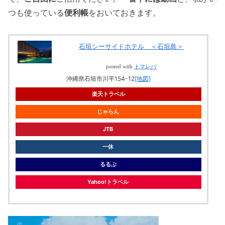
つも使っている
便利帳
をおいておきます。
石垣シーサイドホテル ＜石垣島＞
posted with
トマレバ
沖縄県石垣市川平154-12
[地図]
楽天トラベル
じゃらん
JTB
一休
るるぶ
Yahoo!トラベル