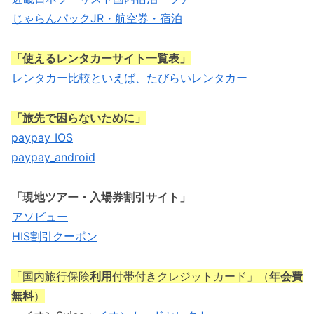
じゃらんパックJR・航空券・宿泊
「使えるレンタカーサイト一覧表」
レンタカー比較といえば、たびらいレンタカー
「旅先で困らないために」
paypay_IOS
paypay_android
「現地ツアー・入場券割引サイト」
アソビュー
HIS割引クーポン
「国内旅行保険
利用
付帯付きクレジットカード」（
年会費
無料
）