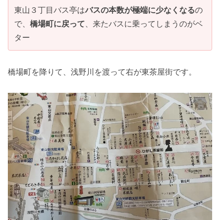
東山３丁目バス亭は
バスの本数が極端に少なくなる
の
で、
橋場町に戻って
、来たバスに乗ってしまうのがベ
ター
橋場町を降りて、浅野川を渡って右が東茶屋街です。