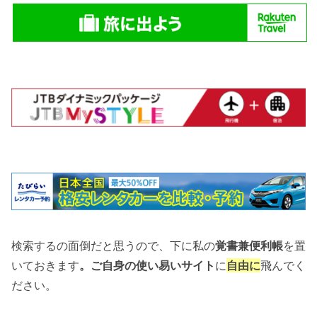
検索するの面倒だと思うので、下に私の
覚書兼便利帳
を置
いておきます
。ご自身の使い易いサイト
に
自由に
飛んでく
ださい。