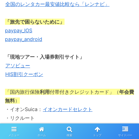
全国のレンタカー最安値比較なら「レンナビ」
「旅先で困らないために」
paypay_IOS
paypay_android
「現地ツアー・入場券割引サイト」
アソビュー
HIS割引クーポン
「国内旅行保険
利用
付帯付きクレジットカード」（
年会費
無料
）
・イオンSuica：
イオンカードセレクト
・リクルート
・ビックカメラSuica
・dカード
メニュー
ホーム
検索
トップ
サイドバー