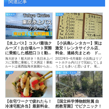
関連記事
観光名所
小浜島
【水上バス】コスパ最強ク
【小浜島レンタカー】実は
ルーズ！お台場ルート実際
激安！レンタサイクル店、
に乗船した感想口コミ動画
料金、連絡先まとめ ドラ
付き
イブ動画付き
海大好き！船大好き！先日水上バ
2022年5~6月撮影 小浜島はリゾ
スに実際に乗船して大満足！乗船
ートホテル内だけで完結してしま
ルートは葛西臨海水族園からお台
うことも多いと思います。 私も
場まで。コスパ最強の船旅だと思
以前は、のんびりしたいなあ、あ
レシピ
白金・目黒・五反田
う。 料金は？ 乗り場は？ 時
っちこっち観光すると却って疲れ
刻表は？ 船酔いは？ 見どこ
ちゃうもんなあ、なんて思ってま
ろ、感想は？ などなど、乗船す
した。 でも、小浜島はレンタカ
る前にまるっと分かるように解説
ーが激安！ ってご存知で...
し...
【在宅ワークで疲れたら！
【国立科学博物館附属 自
冷凍宅配弁当】最新料金、
然教育園】でピクニック！