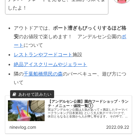
したよ！
アウトドアでは、
ボート漕ぎもびっくりするほど格
安
のお値段で楽しめます！ アンデルセン公園の
ボ
ート
について
レストランやフードコート
施設
絶品アイスクリームやジェラート
隣の
千葉船橋県民の森
のバーベキュー、遊び方につ
いて
【アンデルセン公園】園内フードショップ・ラン
チ・メニュー・値段一覧①
実はアンデルセン公園は人気があって＋満足したテーマパ
ークランキング日本第3位 という大人気テーマパークで、
休日ともなると全国から人が押し寄せます。 その中で、今
回はレストラン、食事の取り方について、行ってきたばか
りのいんげんが、的を絞って記...
ninevlog.com
2022.09.22