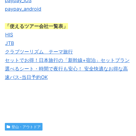
paypay_IOS
paypay_android
「使えるツアー会社一覧表」
HIS
JTB
クラブツーリズム テーマ旅行
セットでお得！日本旅行の「新幹線+宿泊」セットプラン
選べるシート・時間で夜行も安心！ 安全快適なお得な高
速バス-当日予約OK
登山・アウトドア