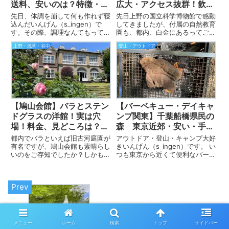
送料、安いのは？特徴・違
広大・アクセス抜群！飲
い・メリット・デメリット
食・見どころ・アクセス・
先日、体調を崩して何も作れず寝
先日上野の国立科学博物館で感動
は？感想・徹底比較9選！
口コミ感想！
込んだいんげん（s_ingen）で
してきましたが、付属の自然教育
す。その際、調理なんてもっての
園も、都内、白金にあるってご存
ほか、火も使えずお湯も沸かせ
知でした？ しかも広大なんで
上野・浅草・谷中
登山・アウトドア
ず、ウーバーすら頼めない。とい
す！ 自然豊かでびっくり！ お
う状態だったので、 レンジでチ
花の名前を覚えたい・お弁当を持
ンするだけの備蓄食料って大事。
って近場で出かけたい・遠くまで
と身に染みました。仕事が忙...
いかずに自然散策をしたい・安く
ア...
【鳩山会館】バラとステン
【バーベキュー・デイキャ
ドグラスの洋館！実は穴
ンプ関東】千葉船橋県民の
場！料金、見どころは？飲
森 東京近郊・安い・手ぶ
食、周辺ランチ情報丸わか
ら・持ち込みOK レビュ
都内でバラといえば旧古河庭園が
アウトドア・登山・キャンプ大好
り！
ー！
有名ですが、鳩山会館も素晴らし
きいんげん（s_ingen）です。 い
いのをご存知でしたか？しかもス
つも東京から近くて便利なバーベ
テンドグラスも素晴らしく、雰囲
キュー場やデイキャンプ場がない
気たっぷり！ 料金、アクセス、
かな〜って探していますが、今
見どころ、飲食、周辺ランチ情報
回、実際に行ってみて、穴場でヒ
など、行く前に目を通しておいた
ット！ ぜひこれは皆様にお伝え
ほうがいい情報を、いつも通り
しないと、と思ったのがこ...
お...
【アンデルセン公園】絶品ソフトクリー
ム！ 牧場のあいす屋さん・カフェ②
メニュー
ホーム
検索
トップ
サイドバー