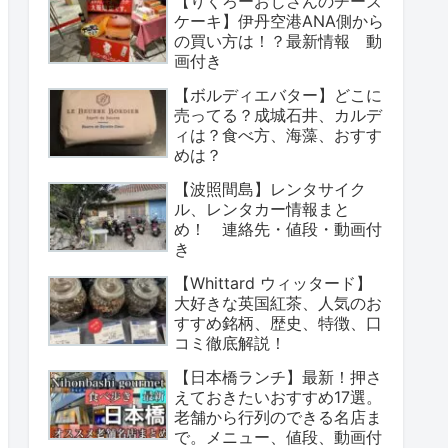
【りくろーおじさんのチーズ
ケーキ】伊丹空港ANA側から
の買い方は！？最新情報 動
画付き
【ボルディエバター】どこに
売ってる？成城石井、カルデ
ィは？食べ方、海藻、おすす
めは？
【波照間島】レンタサイク
ル、レンタカー情報まと
め！ 連絡先・値段・動画付
き
【Whittard ウィッタード】
大好きな英国紅茶、人気のお
すすめ銘柄、歴史、特徴、口
コミ徹底解説！
【日本橋ランチ】最新！押さ
えておきたいおすすめ17選。
老舗から行列のできる名店ま
で。メニュー、値段、動画付