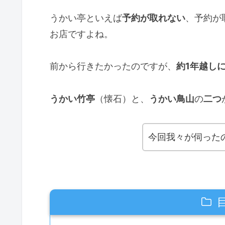
うかい亭といえば
予約が取れない
、予約が
お店ですよね。
前から行きたかったのですが、
約1年越し
うかい竹亭
（懐石）と、
うかい鳥山
の
二つ
今回我々が伺った