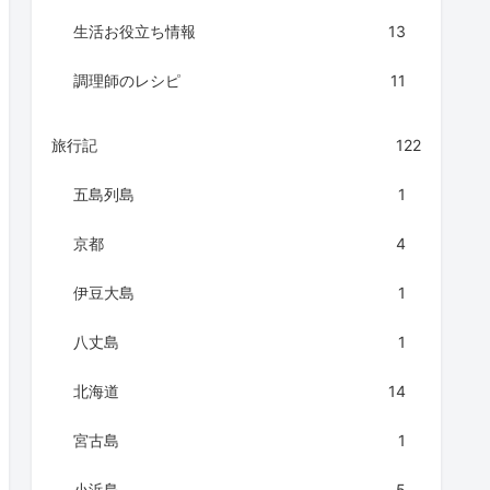
生活お役立ち情報
13
調理師のレシピ
11
旅行記
122
五島列島
1
京都
4
伊豆大島
1
八丈島
1
北海道
14
宮古島
1
小浜島
5