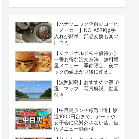
【パナソニック全自動コーヒ
ーメーカー】NC-A57Kは手
入れが簡単、部品交換も楽の
口コミ
【マクドナルド株主優待券】
一番お得な注文方法、無料増
量メニュー、季節限定、夜マ
ックの値上がり後に使え
る？
【波照間島】おすすめの宿10
選 マップ、写真解説、動画
付き
【中目黒ランチ厳選11選】駅
近1000円台まで。デートや
女子会に絶対外さない店、値
段メニュー動画付