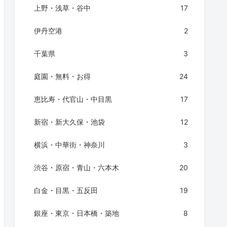
上野・浅草・谷中
17
伊丹空港
2
千葉県
3
庭園・無料・お得
24
恵比寿・代官山・中目黒
17
新宿・新大久保・池袋
12
横浜・中華街・神奈川
3
渋谷・原宿・青山・六本木
20
白金・目黒・五反田
19
銀座・東京・日本橋・築地
8