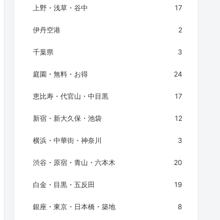
上野・浅草・谷中
17
伊丹空港
2
千葉県
3
庭園・無料・お得
24
恵比寿・代官山・中目黒
17
新宿・新大久保・池袋
12
横浜・中華街・神奈川
3
渋谷・原宿・青山・六本木
20
白金・目黒・五反田
19
銀座・東京・日本橋・築地
8