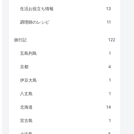
生活お役立ち情報
13
調理師のレシピ
11
旅行記
122
五島列島
1
京都
4
伊豆大島
1
八丈島
1
北海道
14
宮古島
1
小浜島
5