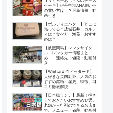
【りくろーおじさんのチーズ
ケーキ】伊丹空港ANA側から
の買い方は！？最新情報 動
画付き
【ボルディエバター】どこに
売ってる？成城石井、カルデ
ィは？食べ方、海藻、おすす
めは？
【波照間島】レンタサイク
ル、レンタカー情報まと
め！ 連絡先・値段・動画付
き
【Whittard ウィッタード】
大好きな英国紅茶、人気のお
すすめ銘柄、歴史、特徴、口
コミ徹底解説！
【日本橋ランチ】最新！押さ
えておきたいおすすめ17選。
老舗から行列のできる名店ま
で。メニュー、値段、動画付