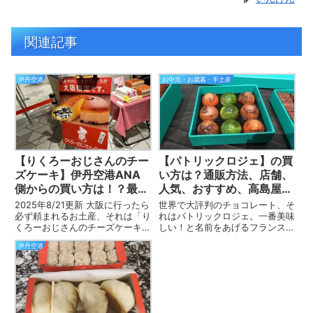
関連記事
伊丹空港
お中元・お歳暮・手土産
【りくろーおじさんのチー
【パトリックロジェ】の買
ズケーキ】伊丹空港ANA
い方は？通販方法、店舗、
側からの買い方は！？最新
人気、おすすめ、高島屋、
情報 動画付き
サロンデュショコラは？
2025年8/21更新 大阪に行ったら
世界で大評判のチョコレート、そ
必ず頼まれるお土産、それは「り
れはパトリックロジェ。一番美味
くろーおじさんのチーズケーキ」
しい！と名前をあげるフランス人
しかし、焼きたて店舗はJALさん
や日本人の知り合いも多いいんげ
伊丹空港
側にあるので、保安検査場を済ま
ん（s_ingen）です。 しかし、な
せた後、JALさんに向かって数百
かなか日本では手に入らない！
メートルを突っ切らないと買えな
どうやったら手に入るの？ 通販
い、という悩みを...
サイトは？ 人気商品、...