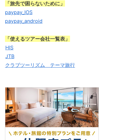
「旅先で困らないために」
paypay_IOS
paypay_android
「使えるツアー会社一覧表」
HIS
JTB
クラブツーリズム テーマ旅行