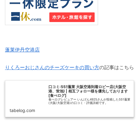
蓬莱伊丹空港店
りくろーおじさんのチーズケーキの買い方
の記事はこちら
口コミ:551蓬莱 大阪空港到着ロビー店(大阪空
港、蛍池) | 相互フォロー様を優先しております
[食べログ]
食べログレビュアー いんげん4925さんが投稿した551蓬莱
(大阪/大阪空港)の口コミ・評価詳細です。
tabelog.com