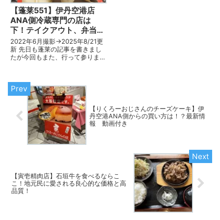
【蓬莱551】伊丹空港店
ANA側冷蔵専門の店は
下！テイクアウト、弁当の
買い方、オススメはこれ！
2022年6月撮影→2025年8/21更
新 先日も蓬莱の記事を書きまし
たが今回もまた、行って参りまし
た！ 伊丹空港店で購入です。 そ
の際、間違い易い点や、実はそこ
まで地方民には知られていないけ
れど、美味しいメニューというの
がありまして、それ...
【りくろーおじさんのチーズケーキ】伊
丹空港ANA側からの買い方は！？最新情
報 動画付き
【寅壱精肉店】石垣牛を食べるならこ
こ！地元民に愛される良心的な価格と高
品質！