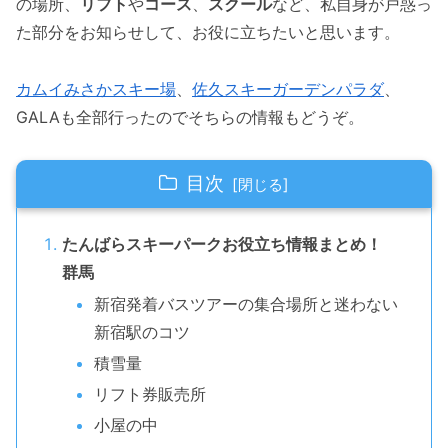
の場所、
リフト
や
コース
、
スクール
など、私自身が戸惑っ
た部分をお知らせして、お役に立ちたいと思います。
カムイみさかスキー場
、
佐久スキーガーデンパラダ
、
GALAも全部行ったのでそちらの情報もどうぞ。
目次
たんばらスキーパークお役立ち情報まとめ！
群馬
新宿発着バスツアーの集合場所と迷わない
新宿駅のコツ
積雪量
リフト券販売所
小屋の中