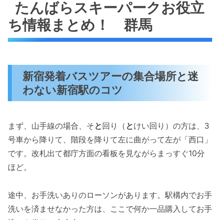
たんばらスキーパークお役立
ち情報まとめ！ 群馬
新宿発着バスツアーの集合場所と迷
わない新宿駅のコツ
まず、山手線の場合、そ
と
回り（
と
けい回り）の方は、3
号車から降りて、階段を降りて左に曲がって左が「西口」
です。改札出て都庁方面の看板を見ながらまっすぐ10分
ほど。
途中、お手洗いありのローソンがあります。駅構内でお手
洗いを済ませなかった方は、ここで何か一品購入してお手