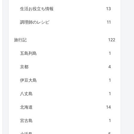
生活お役立ち情報
13
調理師のレシピ
11
旅行記
122
五島列島
1
京都
4
伊豆大島
1
八丈島
1
北海道
14
宮古島
1
小浜島
5