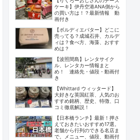
【りくろーおじさんのチーズ
ケーキ】伊丹空港ANA側から
の買い方は！？最新情報 動
画付き
【ボルディエバター】どこに
売ってる？成城石井、カルデ
ィは？食べ方、海藻、おすす
めは？
【波照間島】レンタサイク
ル、レンタカー情報まと
め！ 連絡先・値段・動画付
き
【Whittard ウィッタード】
大好きな英国紅茶、人気のお
すすめ銘柄、歴史、特徴、口
コミ徹底解説！
【日本橋ランチ】最新！押さ
えておきたいおすすめ17選。
老舗から行列のできる名店ま
で。メニュー、値段、動画付