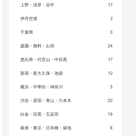
上野・浅草・谷中
17
伊丹空港
2
千葉県
3
庭園・無料・お得
24
恵比寿・代官山・中目黒
17
新宿・新大久保・池袋
12
横浜・中華街・神奈川
3
渋谷・原宿・青山・六本木
20
白金・目黒・五反田
19
銀座・東京・日本橋・築地
8