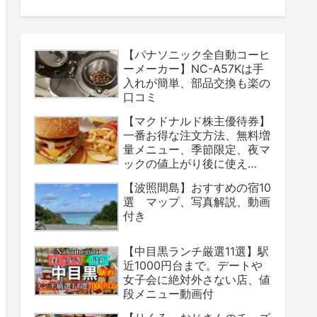
【パナソニック全自動コーヒ
ーメーカー】NC-A57Kは手
入れが簡単、部品交換も楽の
口コミ
【マクドナルド株主優待券】
一番お得な注文方法、無料増
量メニュー、季節限定、夜マ
ックの値上がり後に使え
る？
【波照間島】おすすめの宿10
選 マップ、写真解説、動画
付き
【中目黒ランチ厳選11選】駅
近1000円台まで。デートや
女子会に絶対外さない店、値
段メニュー動画付