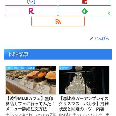
0
いんげん
関連記事
渋谷・原宿・青山・六本木
お取り寄せ
【渋谷MUJIカフェ】無印
【恵比寿ガーデンプレイス
良品カフェに行ってみた！
クリスマス バカラ】混雑
メニュー詳細注文方法！
状況と回避のコツ、内容
は？動画付
渋谷で人と会う時、いつもお店選
点灯式に行ってまいりました！恵