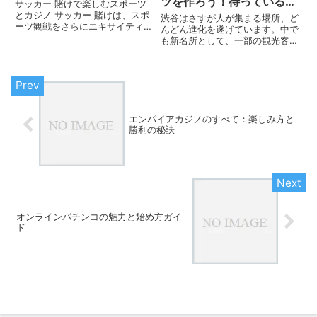
ツを作ろう！待っている間
サッカー 賭けで楽しむスポーツ
のグルメ、カフェ一覧も。
とカジノ サッカー 賭けは、スポ
渋谷はさすが人が集まる場所、ど
ーツ観戦をさらにエキサイティン
んどん進化を遂げています。中で
グにする方法です。好きなチーム
も新名所として、一部の観光客の
の試合を見ながら、結果を予想し
流れはパルコに向かっています。
て賭けることで、ただ見るだけで
そう、ここの6Fには「ポケモン
は味わえないドキドキ感が加わり
ショップ」と「ニンテンドー」が
ます。オンラインカジノやブッ...
あるんです！ 今回は私の好きな
パルコの、ポケモンショップに
つ...
エンパイアカジノのすべて：楽しみ方と
勝利の秘訣
オンラインパチンコの魅力と始め方ガイ
ド