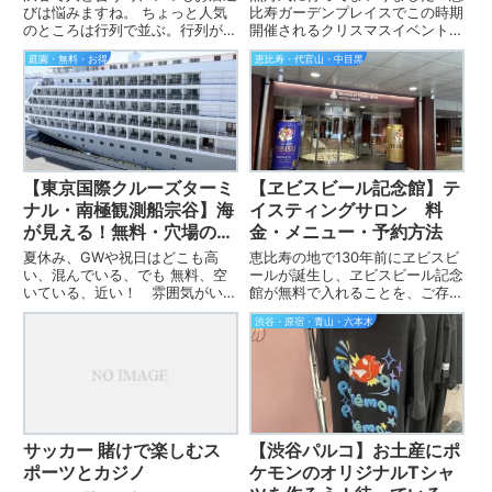
びは悩みますね。 ちょっと人気
比寿ガーデンプレイスでこの時期
のところは行列で並ぶ。行列がな
開催されるクリスマスイベント、
かったら高いし。駅から遠いし。
バカライルミネーション！ 毎年
庭園・無料・お得
恵比寿・代官山・中目黒
手頃で、食事もお茶も両方でき
実際に行ってるいんげん
て、実は穴場なところがないかな
（s_ingen)が、混雑回避のコツ
と思ったら見つけちゃいました！
をお伝えいたします。キッチンカ
MUJIカフェ渋谷 本当はC...
ーの出店メニュー値段一覧も。
【東京国際クルーズターミ
【ヱビスビール記念館】テ
ナル・南極観測船宗谷】海
イスティングサロン 料
が見える！無料・穴場の観
金・メニュー・予約方法
光スポット！アクセス遊び
夏休み、GWや祝日はどこも高
恵比寿の地で130年前にヱビスビ
方丸わかり！
い、混んでいる、でも 無料、空
ールが誕生し、ヱビスビール記念
いている、近い！ 雰囲気がい
館が無料で入れることを、ご存知
い！ 穴場のスポットを発見しち
ですか？ 無料と聞いて行ってき
渋谷・原宿・青山・六本木
ゃいましたので、ご紹介致しま
ましたいんげん（s_ingen）で
す。 ファミリーでも、そして金
す。 テイスティングサロンもあ
欠カップルさんのデートにも、楽
って、1日楽しく遊べるテーマパ
しいのでお役に立てればいいな。
ークなんですよ！ デート...
一番下...
サッカー 賭けで楽しむス
【渋谷パルコ】お土産にポ
ポーツとカジノ
ケモンのオリジナルTシャ