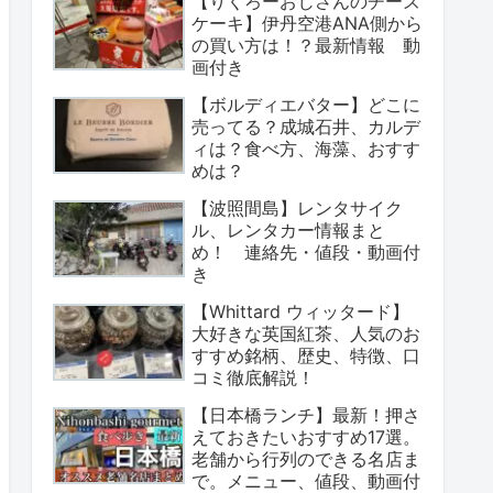
【りくろーおじさんのチーズ
ケーキ】伊丹空港ANA側から
の買い方は！？最新情報 動
画付き
【ボルディエバター】どこに
売ってる？成城石井、カルデ
ィは？食べ方、海藻、おすす
めは？
【波照間島】レンタサイク
ル、レンタカー情報まと
め！ 連絡先・値段・動画付
き
【Whittard ウィッタード】
大好きな英国紅茶、人気のお
すすめ銘柄、歴史、特徴、口
コミ徹底解説！
【日本橋ランチ】最新！押さ
えておきたいおすすめ17選。
老舗から行列のできる名店ま
で。メニュー、値段、動画付