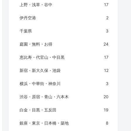
上野・浅草・谷中
17
伊丹空港
2
千葉県
3
庭園・無料・お得
24
恵比寿・代官山・中目黒
17
新宿・新大久保・池袋
12
横浜・中華街・神奈川
3
渋谷・原宿・青山・六本木
20
白金・目黒・五反田
19
銀座・東京・日本橋・築地
8