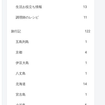
生活お役立ち情報
13
調理師のレシピ
11
旅行記
122
五島列島
1
京都
4
伊豆大島
1
八丈島
1
北海道
14
宮古島
1
小浜島
5