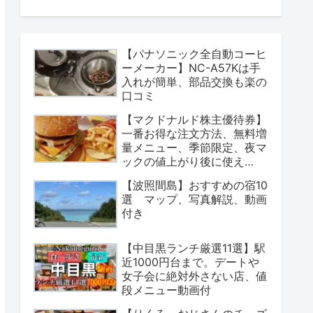
【パナソニック全自動コーヒ
ーメーカー】NC-A57Kは手
入れが簡単、部品交換も楽の
口コミ
【マクドナルド株主優待券】
一番お得な注文方法、無料増
量メニュー、季節限定、夜マ
ックの値上がり後に使え
る？
【波照間島】おすすめの宿10
選 マップ、写真解説、動画
付き
【中目黒ランチ厳選11選】駅
近1000円台まで。デートや
女子会に絶対外さない店、値
段メニュー動画付