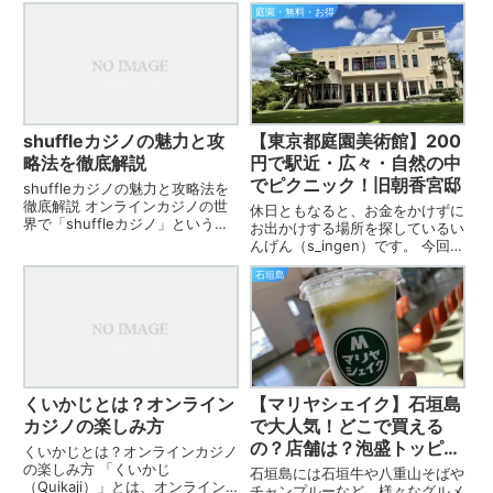
庭園・無料・お得
shuffleカジノの魅力と攻
【東京都庭園美術館】200
略法を徹底解説
円で駅近・広々・自然の中
でピクニック！旧朝香宮邸
shuffleカジノの魅力と攻略法を
徹底解説 オンラインカジノの世
休日ともなると、お金をかけずに
界で「shuffleカジノ」という名
お出かけする場所を探しているい
前を耳にしたことはありますか？
んげん（s_ingen）です。 今回、
このカジノは、そのユニークなゲ
自然大好き！ ピクニック大好
ーム体験と豊富なボーナスで注目
石垣島
き！ な私を満足させる場所に出
を集めています。初心者からベテ
会えました！ その名も東京都庭
ランまで楽しめるプ...
園美術館（旧朝香宮邸） 東京都
庭園美術館（旧朝香宮邸）...
くいかじとは？オンライン
【マリヤシェイク】石垣島
カジノの楽しみ方
で大人気！どこで買える
の？店舗は？泡盛トッピン
くいかじとは？オンラインカジノ
グもできる
の楽しみ方 「くいかじ
石垣島には石垣牛や八重山そばや
（Quikaji）」とは、オンライン
チャンプルーなど、様々なグルメ