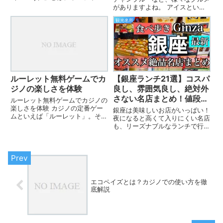
カジノを楽しむためのプラットフ
がありますよね。 アイスといえ
ォームの一つで、日本でも注目を
ば沖縄ブルーシール、といった有
集めています。スロットやテーブ
観光名所
名どころもいいですが、石垣島の
ルゲーム、ライブカジノなど、多
特産ミルクで作った、シェイクを
彩なゲームが揃っており、初心者
ご紹介します！ 島内に自社牧場
か...
を持つ「マリヤ乳業」の生乳10...
ルーレット無料ゲームでカ
【銀座ランチ21選】コスパ
ジノの楽しさを体験
良し、雰囲気良し、絶対外
さない名店まとめ！値段、
ルーレット無料ゲームでカジノの
メニュー、雰囲気が分かる
楽しさを体験 カジノの定番ゲー
銀座は美味しいお店がいっぱい！
ムといえば「ルーレット」。その
動画付
夜になると高くて入りにくい名店
シンプルなルールとスリリングな
も、リーズナブルなランチで行く
展開で、世界中のプレイヤーを魅
のがお得！今回は大事な人を連れ
了してきました。そんなルーレッ
て行くのにも、外さない名店をジ
トを無料で楽しめる「ルーレット
ャンル別にご紹介。あとから調べ
無料ゲーム」は、初心者でも気
る手間が省けます。一番下には動
軽...
画付き。 全体図はこんな感
じ。...
エコペイズとは？カジノでの使い方を徹
底解説