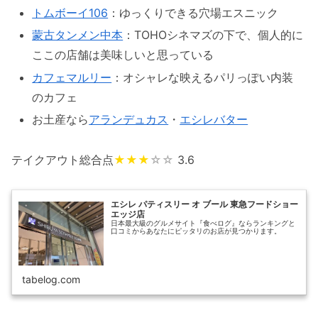
トムボーイ106
：ゆっくりできる穴場エスニック
蒙古タンメン中本
：TOHOシネマズの下で、個人的に
ここの店舗は美味しいと思っている
カフェマルリー
：オシャレな映えるパリっぽい内装
のカフェ
お土産なら
アランデュカス
・
エシレバター
テイクアウト総合点
★★★
☆☆
3.6
エシレ パティスリー オ ブール 東急フードショー
エッジ店
日本最大級のグルメサイト『食べログ』ならランキングと
口コミからあなたにピッタリのお店が見つかります。
tabelog.com