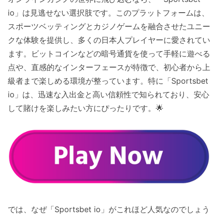
io」は見逃せない選択肢です。このプラットフォームは、
スポーツベッティングとカジノゲームを融合させたユニー
クな体験を提供し、多くの日本人プレイヤーに愛されてい
ます。ビットコインなどの暗号通貨を使って手軽に遊べる
点や、直感的なインターフェースが特徴で、初心者から上
級者まで楽しめる環境が整っています。特に「Sportsbet
io」は、迅速な入出金と高い信頼性で知られており、安心
して賭けを楽しみたい方にぴったりです。🌟
では、なぜ「Sportsbet io」がこれほど人気なのでしょう