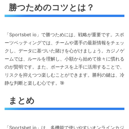
勝つためのコツとは？
「Sportsbet io」で勝つためには、戦略が重要です。スポ
ーツベッティングでは、チームや選手の最新情報をチェッ
クし、データに基づいた賭けを心がけましょう。カジノゲ
ームでは、ルールを理解し、小額から始めて徐々に慣れる
のが賢明です。また、ボーナスを上手に活用することで、
リスクを抑えつつ楽しむことができます。勝利の鍵は、冷
静な判断と楽しむ心です。🎯
まとめ
「Sportsbet io」は、多機能で使いやすいオンラインカジ