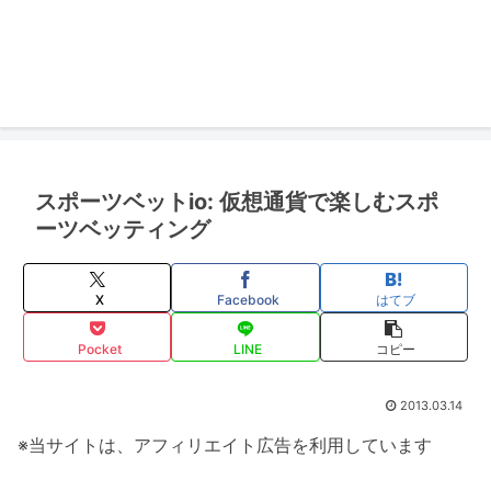
スポーツベットio: 仮想通貨で楽しむスポ
ーツベッティング
X
Facebook
はてブ
Pocket
LINE
コピー
2013.03.14
※当サイトは、アフィリエイト広告を利用しています