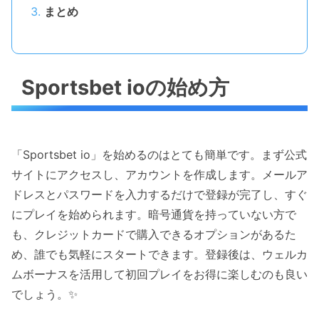
まとめ
Sportsbet ioの始め方
「Sportsbet io」を始めるのはとても簡単です。まず公式
サイトにアクセスし、アカウントを作成します。メールア
ドレスとパスワードを入力するだけで登録が完了し、すぐ
にプレイを始められます。暗号通貨を持っていない方で
も、クレジットカードで購入できるオプションがあるた
め、誰でも気軽にスタートできます。登録後は、ウェルカ
ムボーナスを活用して初回プレイをお得に楽しむのも良い
でしょう。✨