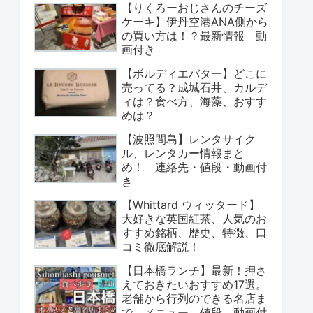
【りくろーおじさんのチーズ
ケーキ】伊丹空港ANA側から
の買い方は！？最新情報 動
画付き
【ボルディエバター】どこに
売ってる？成城石井、カルデ
ィは？食べ方、海藻、おすす
めは？
【波照間島】レンタサイク
ル、レンタカー情報まと
め！ 連絡先・値段・動画付
き
【Whittard ウィッタード】
大好きな英国紅茶、人気のお
すすめ銘柄、歴史、特徴、口
コミ徹底解説！
【日本橋ランチ】最新！押さ
えておきたいおすすめ17選。
老舗から行列のできる名店ま
で。メニュー、値段、動画付