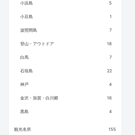
小浜島
5
小豆島
1
波照間島
7
登山・アウトドア
18
白馬
7
石垣島
22
神戸
4
金沢・加賀・白川郷
16
黒島
4
観光名所
155