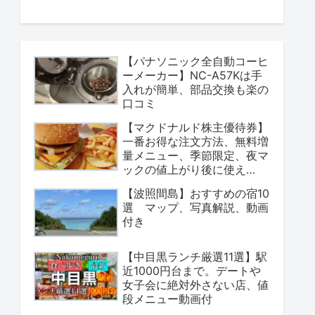
【パナソニック全自動コーヒ
ーメーカー】NC-A57Kは手
入れが簡単、部品交換も楽の
口コミ
【マクドナルド株主優待券】
一番お得な注文方法、無料増
量メニュー、季節限定、夜マ
ックの値上がり後に使え
る？
【波照間島】おすすめの宿10
選 マップ、写真解説、動画
付き
【中目黒ランチ厳選11選】駅
近1000円台まで。デートや
女子会に絶対外さない店、値
段メニュー動画付