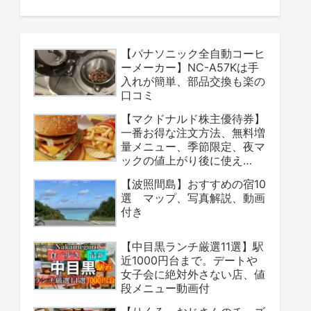
【パナソニック全自動コーヒ
ーメーカー】NC-A57Kは手
入れが簡単、部品交換も楽の
口コミ
【マクドナルド株主優待券】
一番お得な注文方法、無料増
量メニュー、季節限定、夜マ
ックの値上がり後に使え
る？
【波照間島】おすすめの宿10
選 マップ、写真解説、動画
付き
【中目黒ランチ厳選11選】駅
近1000円台まで。デートや
女子会に絶対外さない店、値
段メニュー動画付