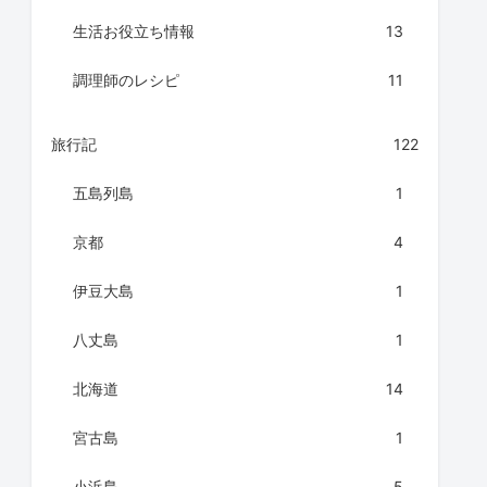
生活お役立ち情報
13
調理師のレシピ
11
旅行記
122
五島列島
1
京都
4
伊豆大島
1
八丈島
1
北海道
14
宮古島
1
小浜島
5