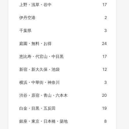
上野・浅草・谷中
17
伊丹空港
2
千葉県
3
庭園・無料・お得
24
恵比寿・代官山・中目黒
17
新宿・新大久保・池袋
12
横浜・中華街・神奈川
3
渋谷・原宿・青山・六本木
20
白金・目黒・五反田
19
銀座・東京・日本橋・築地
8