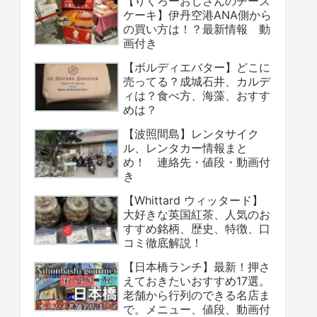
【りくろーおじさんのチーズ
ケーキ】伊丹空港ANA側から
の買い方は！？最新情報 動
画付き
【ボルディエバター】どこに
売ってる？成城石井、カルデ
ィは？食べ方、海藻、おすす
めは？
【波照間島】レンタサイク
ル、レンタカー情報まと
め！ 連絡先・値段・動画付
き
【Whittard ウィッタード】
大好きな英国紅茶、人気のお
すすめ銘柄、歴史、特徴、口
コミ徹底解説！
【日本橋ランチ】最新！押さ
えておきたいおすすめ17選。
老舗から行列のできる名店ま
で。メニュー、値段、動画付